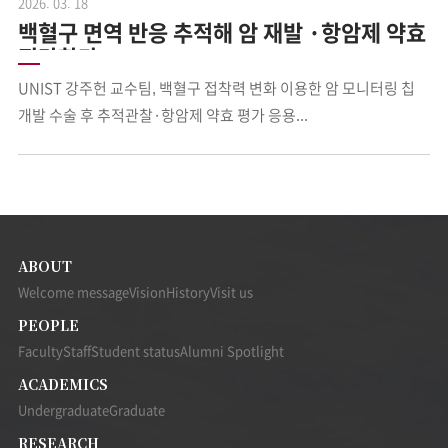
2026. 03. 18
백혈구 면역 반응 추적해 암 재발 ·항암제 약효
진단한다!
UNIST 강주헌 교수팀, 백혈구 접착력 변화 이용한 암 모니터링 칩
개발 수술 후 추적관찰·항암제 약효 평가 응용...
ABOUT
Welcome message
Vision
History
Visit us
PEOPLE
Faculty
Staff
Student status
Alumni Spotlight
ACADEMICS
Undergraduate
Graduate
RESEARCH